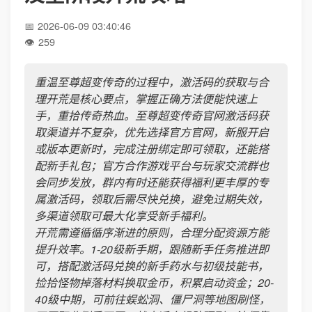
2026-06-09 03:40:46
259
重温至尊超变传奇的过程中，激活码的获取与合
理开荒是核心要点，掌握正确方法便能快速上
手，重拾传奇热血。至尊超变传奇官网激活码获
取渠道并不复杂，优先选择官方官网，新服开启
或版本更新时，完成注册绑定即可领取，还能搭
配新手礼包；官方合作游戏平台与玩家交流群也
会同步发放，群内有时还能获得福利更丰厚的专
属激活码，领取后需尽快兑换，避免过期失效，
多渠道领取可最大化享受新手福利。
开荒需遵循循序渐进的原则，合理分配资源方能
提升效率。1-20级新手期，跟随新手任务推进即
可，搭配激活码兑换的新手药水与初级技能书，
捡拾怪物掉落材料换取金币，积累启动资金；20-
40级中期，可前往蜈蚣洞、僵尸洞等地图刷怪，