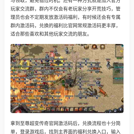
与领取，避免错过时机。还有一种方式就是加入官方
玩家交流群，群内不仅会有老玩家分享开荒技巧，管
理员也会不定期发放激活码福利，有时候还会有专属
群内激活码，兑换的福利比官网常规激活码更丰厚，
适合那些喜欢和其他玩家交流的朋友。
拿到至尊超变传奇官网激活码后，兑换流程也十分简
单，登录游戏后，找到主界面的福利兑换入口，输入