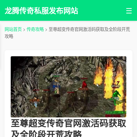
☰
龙腾传奇私服发布网站
网站首页
>
传奇攻略
> 至尊超变传奇官网激活码获取及全阶段开荒
攻略
至尊超变传奇官网激活码获取
及全阶段开荒攻略