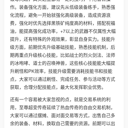
作。装备强化方面，建议先从低级装备练手，熟悉强
化流程，避免一开始就强化高级装备，造成资源浪
费，强化时优先选择黑铁矿纯度高的材料，搭配祝福
油，能提高强化成功率，+7以上的武器不仅属性大幅
提升，还有特殊的外观效果，彰显自身实力。技能升
级方面，前期优先升级基础技能，熟悉技能机制，后
期再重点升级核心技能，比如战士的烈火剑法、法师
的冰咆哮、道士的召唤神兽，这些核心技能能大幅提
升刷怪和PK效率，技能升级需要消耗技能书和技能
点，大家可以通过刷怪、完成任务、参与活动等方式
获取，合理分配技能点，最大化发挥职业优势。
还有一个容易被大家忽视的点，就是交易系统的利
用，至尊超变传奇延续了热血传奇的自由交易机制，
大家可以通过摆摊、面对面交易等方式，出售自己多
余的装备、材料，换取自己需要的资源。前期可以出