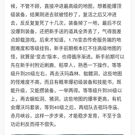
候，不管不顾，直接冲进最高级的地图，想着能爆顶
级装备，结果刚进去就被怪秒了，复活之后又冲进
去，反反复复死了十几次，装备掉了一地，最后不仅
没爆到装备，还把新手送的道具全弄丢了，气得我差
点卸载游戏。后来才知道，1.76变态传奇服务端的地
图难度和等级挂钩，新手前期根本扛不住高级地图的
怪，就算是“变态”版本，也得循序渐进。新手前期可以
先在新手村附近刷鹿、稻草人，熟悉一下操作，等等
级升到20级左右，再去沃玛森林、骷髅洞，这些地图
的怪难度不高，而且有概率爆初级装备和技能书，既
能升级，又能攒装备，一举两得。等等级升到30级以
上，再去蜈蚣洞、猪洞，这些地图的爆率更高，有机
会爆沃玛套装，等到40级之后，再组队去祖玛寺庙、
赤月峡谷，这样一步步来，才能稳步发育，不至于急
功近利反而得不偿失。