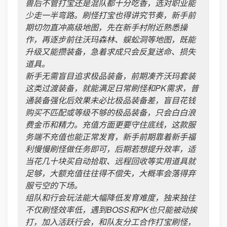
兽后不管打宝还是混队都十分吃香，选对职业能
少走一半弯路。刷怪打宝也得讲究节奏，新手前
期切勿直冲高级地图，先在新手村附近熟悉操
作，再逐步前往沃玛森林、蜈蚣洞等地图，既能
升级又能攒装备，急着求成只会反复送命、损失
道具。
新手无需盲目追求极品装备，前期凑齐沃玛套装
这类过渡装备，就能满足日常刷怪和PK需求，普
通装备强化后效果未必比极品装备差，盲目花钱
购买不匹配或等级不够的极品装备，只会白白浪
费金币和精力。充值方面更要守住底线，这款服
务端不充值也能正常发育，新手前期靠着新手福
利慢慢刷怪做任务即可，后期若想提升效率，适
当花几十块买自动拾取、远程回收等实用道具就
足够，大额充值往往得不偿失，大概率会落得弃
服亏空的下场。
组队和行会玩法能大幅降低发育难度，独来独往
不仅刷怪效率低，遇到BOSS和PK也只能被动挨
打，加入活跃行会，和队友分工合作打宝刷怪，