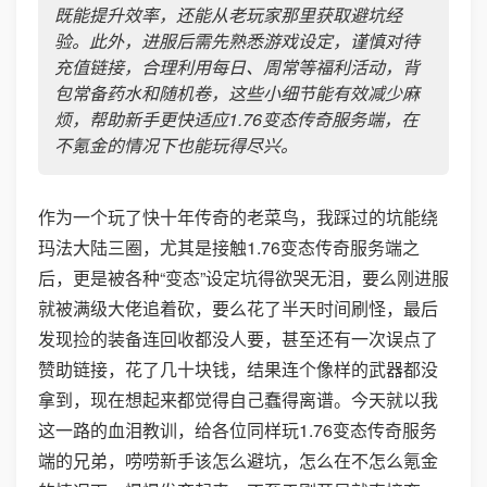
既能提升效率，还能从老玩家那里获取避坑经
验。此外，进服后需先熟悉游戏设定，谨慎对待
充值链接，合理利用每日、周常等福利活动，背
包常备药水和随机卷，这些小细节能有效减少麻
烦，帮助新手更快适应1.76变态传奇服务端，在
不氪金的情况下也能玩得尽兴。
作为一个玩了快十年传奇的老菜鸟，我踩过的坑能绕
玛法大陆三圈，尤其是接触1.76变态传奇服务端之
后，更是被各种“变态”设定坑得欲哭无泪，要么刚进服
就被满级大佬追着砍，要么花了半天时间刷怪，最后
发现捡的装备连回收都没人要，甚至还有一次误点了
赞助链接，花了几十块钱，结果连个像样的武器都没
拿到，现在想起来都觉得自己蠢得离谱。今天就以我
这一路的血泪教训，给各位同样玩1.76变态传奇服务
端的兄弟，唠唠新手该怎么避坑，怎么在不怎么氪金