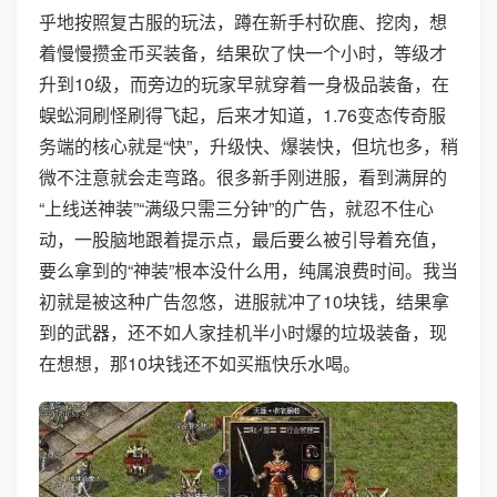
乎地按照复古服的玩法，蹲在新手村砍鹿、挖肉，想
着慢慢攒金币买装备，结果砍了快一个小时，等级才
升到10级，而旁边的玩家早就穿着一身极品装备，在
蜈蚣洞刷怪刷得飞起，后来才知道，1.76变态传奇服
务端的核心就是“快”，升级快、爆装快，但坑也多，稍
微不注意就会走弯路。很多新手刚进服，看到满屏的
“上线送神装”“满级只需三分钟”的广告，就忍不住心
动，一股脑地跟着提示点，最后要么被引导着充值，
要么拿到的“神装”根本没什么用，纯属浪费时间。我当
初就是被这种广告忽悠，进服就冲了10块钱，结果拿
到的武器，还不如人家挂机半小时爆的垃圾装备，现
在想想，那10块钱还不如买瓶快乐水喝。