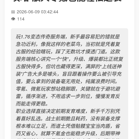
2026-06-09 03:42:44
114
玩1.76变态传奇服务端，新手最容易犯的错就是
急功近利，像我这样的老菜鸟，当初就是凭着复
古服的经验瞎玩，踩了无数坑才摸透门道。这款
服务端核心讲究一个“快”，升级、爆装都比正统复
古服快得多，但坑也藏得更深，满屏的“上线送神
装”广告大多是噱头，盲目跟着操作要么被引导充
值，要么拿到的装备毫无用处，纯属浪费时间。
零氪、微氪玩家想站稳脚跟，关键就在于避坑避
雷，循序渐进，不用追求一步到位，慢慢发育反
而能走得更稳。
职业选择直接决定前期发育难度，新手千万别凭
着喜好乱选。战士前期脆且耗药，没有装备支撑
根本难以立足，而道士凭借骷髅宝宝当肉盾，省
药又省心，就算不氪金也能稳步升级，后期带神